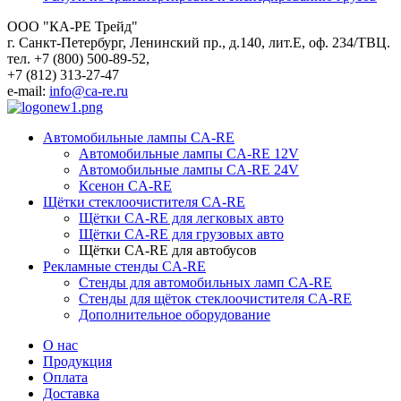
ООО "КА-РЕ Трейд"
г. Санкт-Петербург, Ленинский пр., д.140, лит.Е, оф. 234/ТВЦ.
тел. +7 (800) 500-89-52,
+7 (812) 313-27-47
e-mail:
info@ca-re.ru
Автомобильные лампы CA-RE
Автомобильные лампы CA-RE 12V
Автомобильные лампы CA-RE 24V
Ксенон CA-RE
Щётки стеклоочистителя CA-RE
Щётки CA-RE для легковых авто
Щётки CA-RE для грузовых авто
Щётки CA-RE для автобусов
Рекламные стенды CA-RE
Стенды для автомобильных ламп CA-RE
Стенды для щёток стеклоочистителя CA-RE
Дополнительное оборудование
О нас
Продукция
Оплата
Доставка