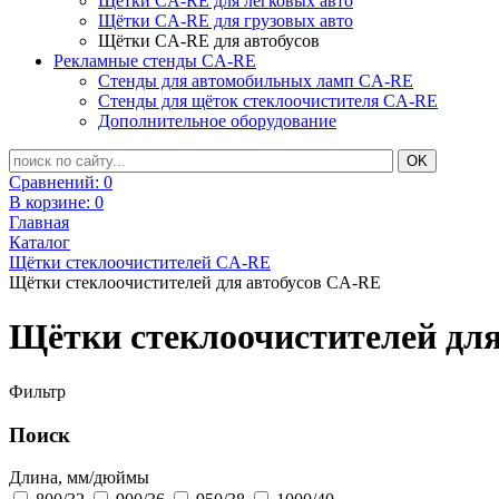
Щётки CA-RE для легковых авто
Щётки CA-RE для грузовых авто
Щётки CA-RE для автобусов
Рекламные стенды CA-RE
Стенды для автомобильных ламп CA-RE
Стенды для щёток стеклоочистителя CA-RE
Дополнительное оборудование
Сравнений:
0
В корзине:
0
Главная
Каталог
Щётки стеклоочистителей CA-RE
Щётки стеклоочистителей для автобусов CA-RE
Щётки стеклоочистителей для
Фильтр
Поиск
Длина, мм/дюймы