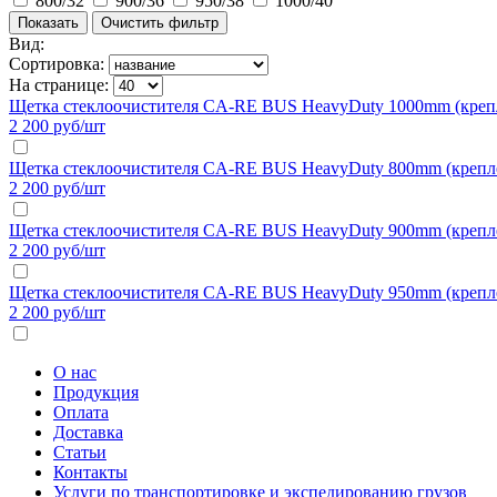
800/32
900/36
950/38
1000/40
Вид:
Сортировка:
На странице:
Щетка стеклоочистителя CA-RE BUS HeavyDuty 1000mm (креп
2 200 руб/шт
Щетка стеклоочистителя CA-RE BUS HeavyDuty 800mm (крепл
2 200 руб/шт
Щетка стеклоочистителя CA-RE BUS HeavyDuty 900mm (крепл
2 200 руб/шт
Щетка стеклоочистителя CA-RE BUS HeavyDuty 950mm (крепл
2 200 руб/шт
О нас
Продукция
Оплата
Доставка
Статьи
Контакты
Услуги по транспортировке и экспедированию грузов