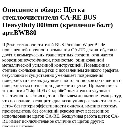
Описание и обзор:: Щетка
стеклоочистителя CA-RE BUS
HeavyDuty 800mm (крепление болт)
арт.BWB80
Щётки стеклоочистителей BUS Premium Wiper Blade
повышенной прочности компании CA-RE для автобусов и
других коммерческих транспортных средств, отличается
коррозионноустойчивой, полностью оцинкованной
металлической усиленной конструкцией. Повышенная
степень скольжения щётки с добавлением жидкого графита,
безусловно и существенно уменьшает повреждения
поверхности стекла, улучшает постоянство контакта щётки с
поверхностью стекла при движении щетки. Применение в
технологии “Liquid-Fix Graphite” значительно улучшает
эластичность лезвия щетки в большем диапазоне температур,
что позволило расширить диапазон универсальности «зима-
лето» без потери эффективности очистки, именно поэтому
производитель без сомнений рекомендует всесезонное
использование щеток CA-RE. Бесшумная работа щёток CA-
RE имеет исключительное отличие от щёток других
производителей.