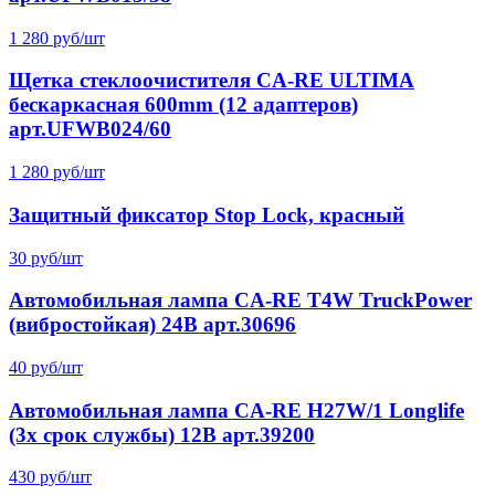
1 280 руб/шт
Щетка стеклоочистителя CA-RE ULTIMA
бескаркасная 600mm (12 адаптеров)
арт.UFWB024/60
1 280 руб/шт
Защитный фиксатор Stop Lock, красный
30 руб/шт
Автомобильная лампа CA-RE T4W TruckPower
(вибростойкая) 24В арт.30696
40 руб/шт
Автомобильная лампа CA-RE H27W/1 Longlife
(3x срок службы) 12В арт.39200
430 руб/шт