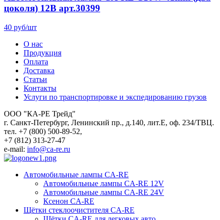
цоколя) 12В арт.30399
40 руб/шт
О нас
Продукция
Оплата
Доставка
Статьи
Контакты
Услуги по транспортировке и экспедированию грузов
ООО "КА-РЕ Трейд"
г. Санкт-Петербург, Ленинский пр., д.140, лит.Е, оф. 234/ТВЦ.
тел. +7 (800) 500-89-52,
+7 (812) 313-27-47
e-mail:
info@ca-re.ru
Автомобильные лампы CA-RE
Автомобильные лампы CA-RE 12V
Автомобильные лампы CA-RE 24V
Ксенон CA-RE
Щётки стеклоочистителя CA-RE
Щётки CA-RE для легковых авто