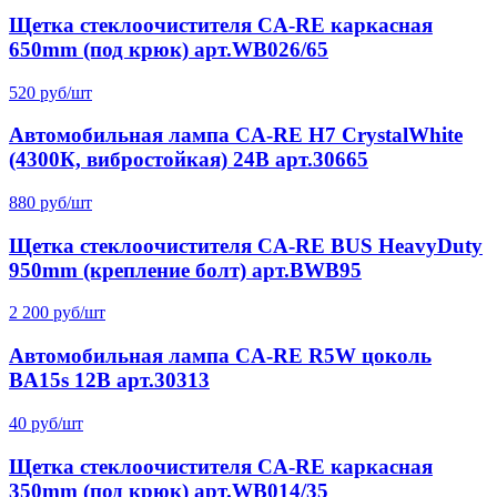
Щетка стеклоочистителя CA-RE каркасная
650mm (под крюк) арт.WB026/65
520 руб/шт
Автомобильная лампа CA-RE H7 CrystalWhite
(4300К, вибростойкая) 24В арт.30665
880 руб/шт
Щетка стеклоочистителя CA-RE BUS HeavyDuty
950mm (крепление болт) арт.BWB95
2 200 руб/шт
Автомобильная лампа CA-RE R5W цоколь
BA15s 12В арт.30313
40 руб/шт
Щетка стеклоочистителя CA-RE каркасная
350mm (под крюк) арт.WB014/35